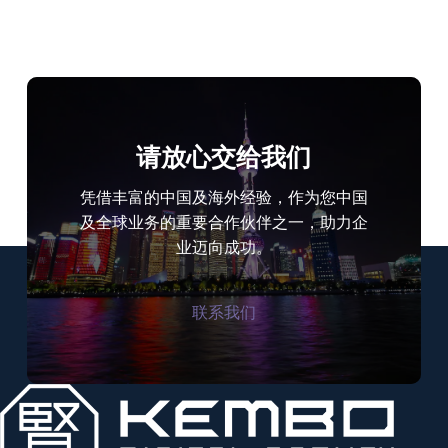
营
×
日
本
KOL
直
播
请放心交给我们
带
货
凭借丰富的中国及海外经验，作为您中国
整
合
及全球业务的重要合作伙伴之一，助力企
营
业迈向成功。
销
项
目
联系我们