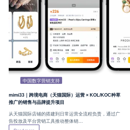
常》
｜
中
国
市
场
拓
展
中
的
翻
译・
SNS・
中国数字营销支持
电
商・
mimi33｜跨境电商（天猫国际）运营 × KOL/KOC种草
商
推广的销售与品牌提升项目
品
开
从天猫国际店铺的搭建到日常运营全流程负责，通过广
发
告投放及平台营销工具推动整体销…
一