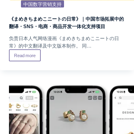
中国数字营销支持
《まめきちまめこニートの日常》｜中国市场拓展中的
翻译・SNS・电商・商品开发一体化支持项目
负责日本人气网络漫画《まめきちまめこニートの日
常》的中文翻译及中文版本制作。 同…
Read more
《ま
め
き
ち
ま
め
こ
ニ
ー
ト
の
日