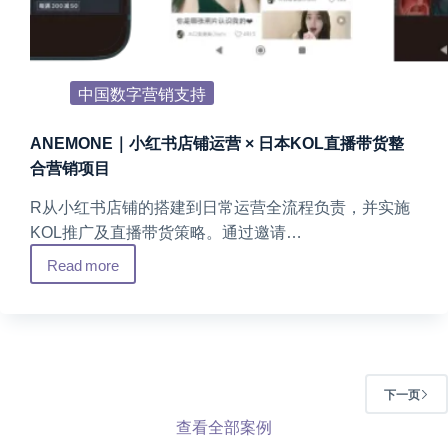
与
品
牌
提
中国数字营销支持
升
项
ANEMONE｜小红书店铺运营 × 日本KOL直播带货整
目
合营销项目
R从小红书店铺的搭建到日常运营全流程负责，并实施
KOL推广及直播带货策略。通过邀请…
Read more
ANEMONE
｜
小
红
书
店
下一页
铺
查看全部案例
运