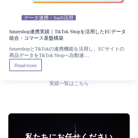
データ連携・SaaS活用
futureshop連携実績｜TikTok Shopを活用したECデータ
統合・コマース基盤構築
futureshopとTikTokの連携機能を活用し、ECサイトの
商品データをTikTok Shopへ自動連…
Read more
futureshop
連
携
実績一覧はこちら
実
績
｜
TikTok
Shop
を
活
用
私たちにお任せください