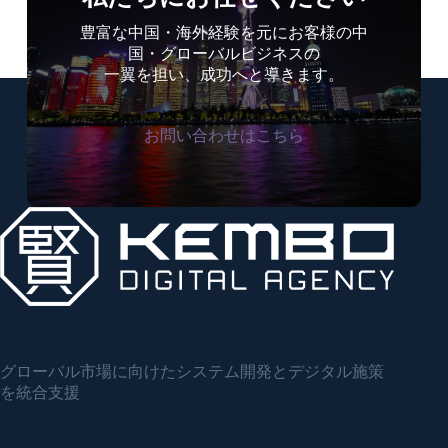
し
た
豊富な中国・海外経験を元にお客様の中
EC
国・グローバルビジネスの
デ
一翼を担い、成功へと導きます。
ー
タ
お問い合わせはこちら
統
合・
コ
マ
ー
ス
基
盤
構
築
グローバル市場に向けたシステム開発とデジタル施策
を統合支援