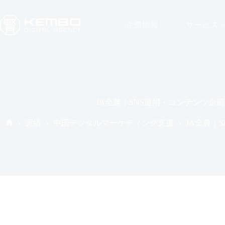
コ
ン
企業情報
サービス
テ
ン
ツ
へ
ス
キ
ッ
プ
JA全農｜SNS運用・コンテンツ企画
実績
中国デジタルマーケティング支援
JA全農｜
ホ
ー
ム