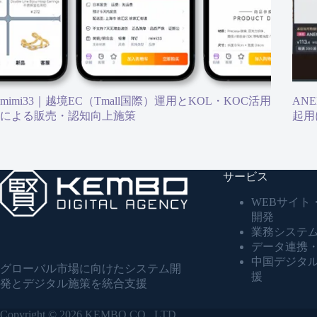
mimi33｜越境EC（Tmall国際）運用とKOL・KOC活用
AN
による販売・認知向上施策
起用
サービス
WEBサイト
開発
業務システ
データ連携・
中国デジタ
グローバル市場に向けたシステム開
援
発とデジタル施策を統合支援
Copyright © 2026 KEMBO CO., LTD.