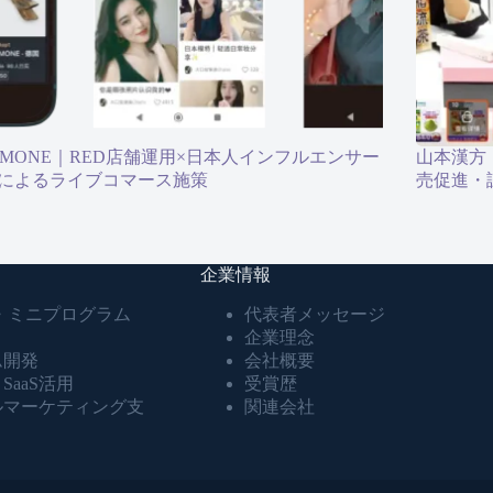
EMONE｜RED店舗運用×日本人インフルエンサー
山本漢方｜
によるライブコマース施策
売促進・
企業情報
・ミニプログラム
代表者メッセージ
企業理念
ム開発
会社概要
SaaS活用
受賞歴
ルマーケティング支
関連会社