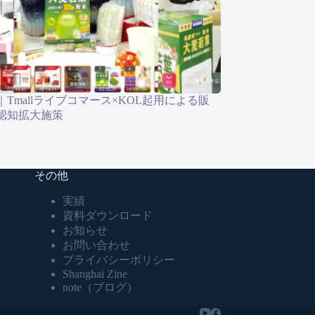
Tmallライブコマース×KOL起用による販
認知拡大施策
その他
実績
資料ダウンロード
お知らせ
お問い合わせ
プライバシーポリシー
Shanghai Zine
note（ブログ）