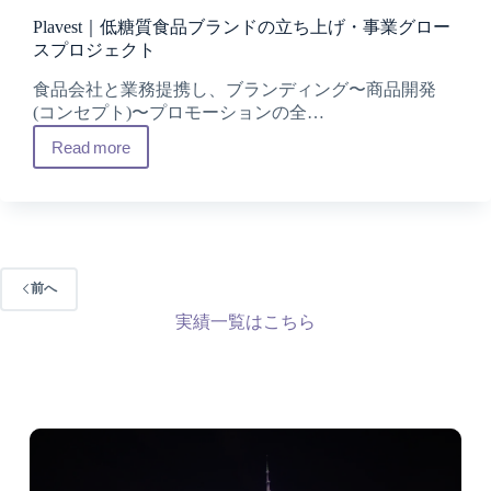
Plavest｜低糖質食品ブランドの立ち上げ・事業グロー
スプロジェクト
食品会社と業務提携し、ブランディング〜商品開発
(コンセプト)〜プロモーションの全…
Read more
Plavest
｜
低
糖
質
食
前へ
品
実績一覧はこちら
ブ
ラ
ン
ド
の
立
ち