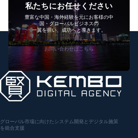
上
私たちにお任せください
げ・
事
豊富な中国・海外経験を元にお客様の中
業
国・グローバルビジネスの
グ
一翼を担い、成功へと導きます。
ロ
ー
ス
お問い合わせはこちら
プ
ロ
ジ
ェ
ク
ト
グローバル市場に向けたシステム開発とデジタル施策
を統合支援