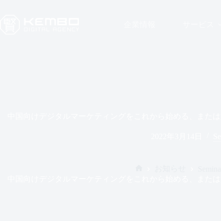
コ
ン
企業情報
サービス
テ
ン
ツ
へ
ス
キ
ッ
プ
中国向けデジタルマーケティングをこれから始める、または
2022年3月14日
Se
お知らせ
Semina
ホ
中国向けデジタルマーケティングをこれから始める、または
ー
ム